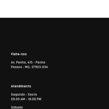
Visite-nos
Av. Penha, 415 - Penha
Passos - MG, 37903-034
Atendimento
Segunda - Sexta
09:00 AM - 18:00 PM
Sábado