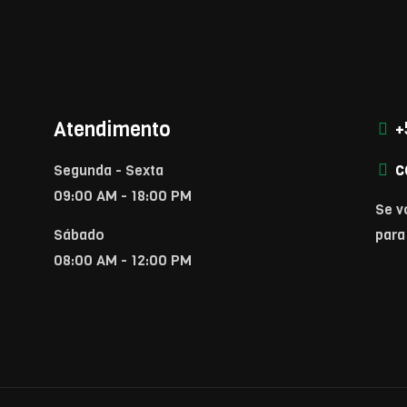
Atendimento
+5
c
Segunda - Sexta
09:00 AM - 18:00 PM
Se v
Sábado
para
08:00 AM - 12:00 PM