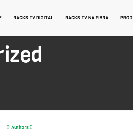
E
RACKS TV DIGITAL
RACKS TV NA FIBRA
PROD
rized
Authors