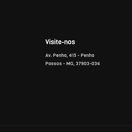
Visite-nos
Av. Penha, 415 - Penha
Passos - MG, 37903-034