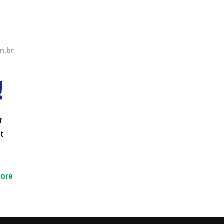
m.br
!
r
rt
ore